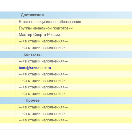
Достижения
Высшее специальное образование
Группы начальной подготовки
Мастер Спорта России
---<в стадии наполнения>---
---<в стадии наполнения>---
Контакты
---<в стадии наполнения>---
bnm@sovcenter.ru
---<в стадии наполнения>---
---<в стадии наполнения>---
---<в стадии наполнения>---
---<в стадии наполнения>---
Прочее
---<в стадии наполнения>---
---<в стадии наполнения>---
---<в стадии наполнения>---