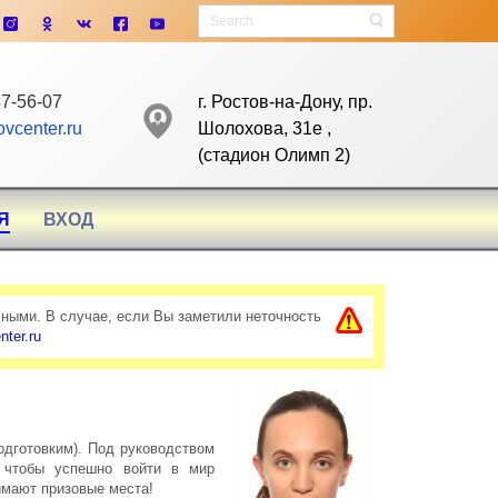
нство" ведёт набор мальчиков и девочек в возрасте от 4 лет для занят
7-56-07
г. Ростов-на-Дону, пр.
vcenter.ru
Шолохова, 31е ,
(cтадион Олимп 2)
Я
ВХОД
чными. В случае, если Вы заметили неточность
ter.ru
одготовким). Под руководством
, чтобы успешно войти в мир
имают призовые места!