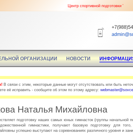
Центр спортивной подготовки "Соверше
+7(988)54
admin@so
ЕЛЬНОЙ ОРГАНИЗАЦИИ
НОВОСТИ
ИНФОРМАЦИ
я!
В связи с этим, некоторые данные могут отсутствовать или быть нето
ете её исправить - сообщите об этом по этому адресу:
webmaster@sovcen
ова Наталья Михайловна
ествляет подготовку наших самых юных гимнасток (группы начальной п
дожественной гимнастики, получают базовую подготовку для того
айловны успешно выступают на соревнованиях различного уровня и зан