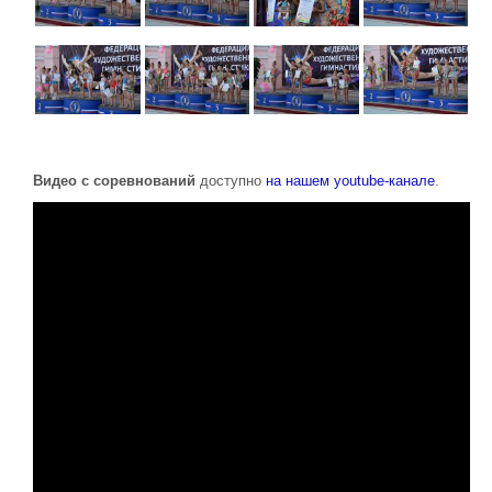
Видео с соревнований
доступно
на нашем youtube-канале
.