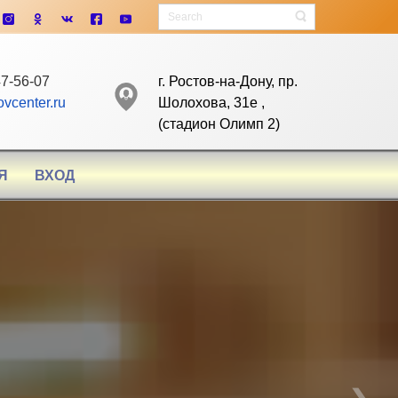
обатикой и другими видами спорта!
7-56-07
г. Ростов-на-Дону, пр.
vcenter.ru
Шолохова, 31е ,
(cтадион Олимп 2)
Я
ВХОД