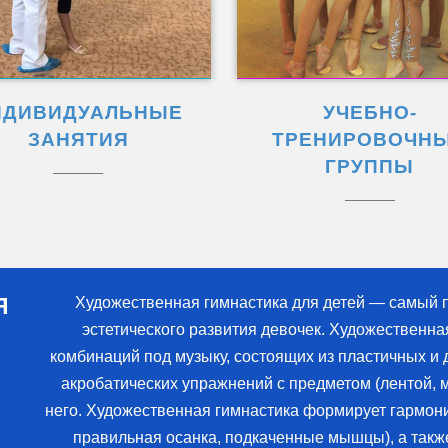
НДИВИДУАЛЬНЫЕ
УЧЕБНО-
ЗАНЯТИЯ
ТРЕНИРОВОЧН
ГРУППЫ
Я
Художественная гимнастика для детей — самый 
эстетического развития девочек. Художественна
комбинаций под музыку, состоящих из пластичных и 
акробатических упражнений с предметом (лентой, м
него. Художественная гимнастика формирует гармонич
правильная осанка, подкаченные мышцы), а также