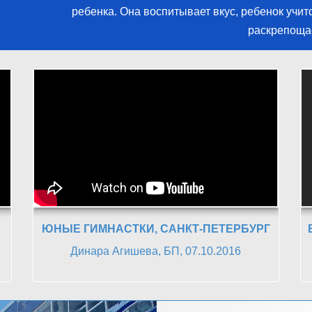
ребенка. Она воспитывает вкус, ребенок учит
раскрепоща
ЮНЫЕ ГИМНАСТКИ, САНКТ-ПЕТЕРБУРГ
Динара Агишева, БП, 07.10.2016