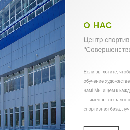
О НАС
Центр спортив
"Совершенств
Если вы хотите, что
обучение художествен
нам! Мы ищем к каж
— именно это залог н
спортивная база, луч