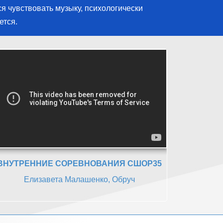
ся чувствовать музыку, психологически
ется.
ВНУТРЕННИЕ СОРЕВНОВАНИЯ СШОР35
Елизавета Малашенко, Обруч